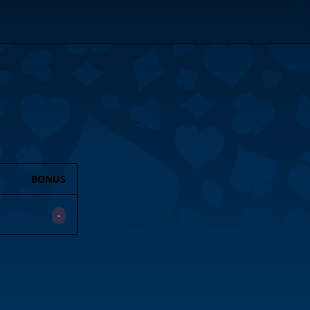
BONUS
-