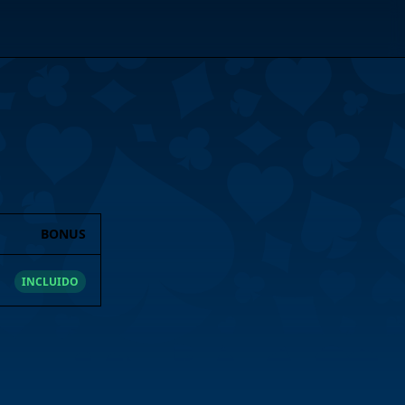
BONUS
INCLUIDO