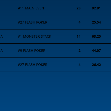
#
11
MAIN EVENT
23
92.91
#
27
FLASH POKER
4
25.54
SA
#
1
MONSTER STACK
14
63.25
SA
#
9
FLASH POKER
2
44.07
#
27
FLASH POKER
4
26.42