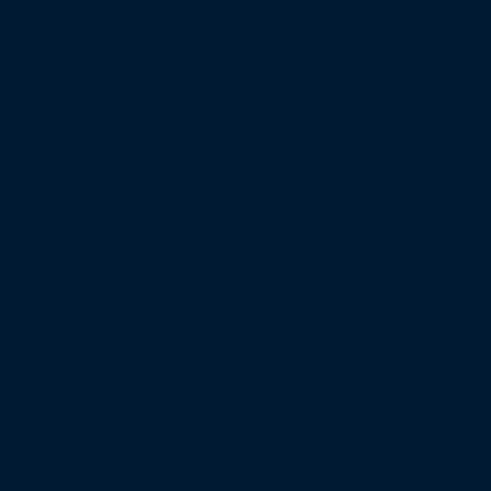
Consultar bases y condiciones e