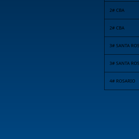
2# CBA
2# CBA
3# SANTA RO
3# SANTA RO
4# ROSARIO