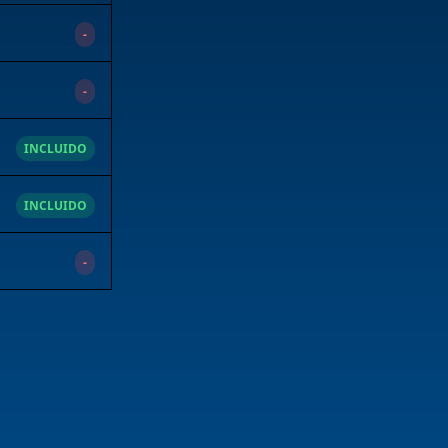
-
-
INCLUIDO
INCLUIDO
-