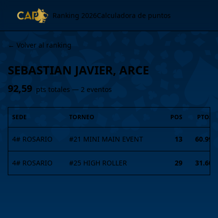
Ranking 2026
Calculadora de puntos
← Volver al ranking
SEBASTIAN JAVIER, ARCE
92,59
pts totales —
2
evento
s
SEDE
TORNEO
POS
PTOS
4# ROSARIO
#
21
MINI MAIN EVENT
13
60.99
4# ROSARIO
#
25
HIGH ROLLER
29
31.60