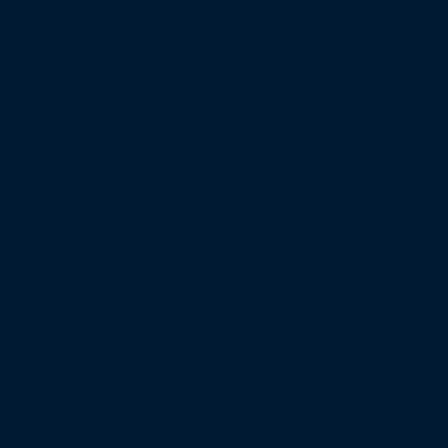
| casinobuenosairesonline.bet.ar