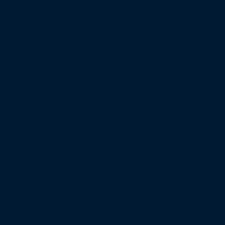
Consultar bases y condiciones e