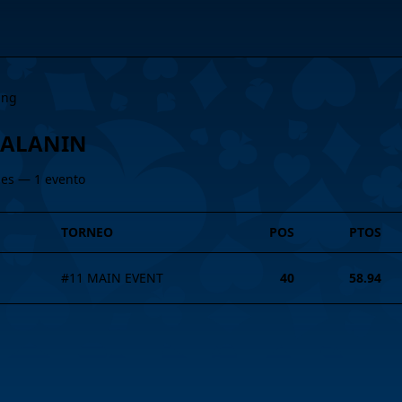
ing
BALANIN
ales —
1
evento
TORNEO
POS
PTOS
#
11
MAIN EVENT
40
58.94