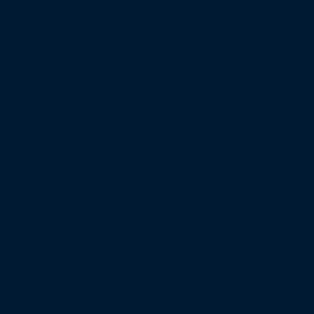
| casinobuenosairesonline.bet.ar