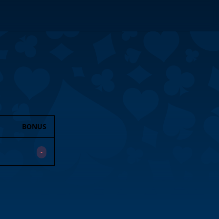
BONUS
-