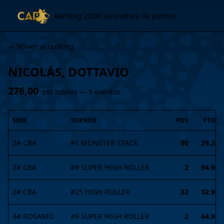
Ranking 2026
Calculadora de puntos
← Volver al ranking
NICOLÁS, DOTTAVIO
276,00
pts totales —
5
evento
s
SEDE
TORNEO
POS
PTOS
2# CBA
#
1
MONSTER STACK
90
29.32
2# CBA
#
9
SUPER HIGH ROLLER
2
94.98
2# CBA
#
25
HIGH ROLLER
32
32.91
4# ROSARIO
#
9
SUPER HIGH ROLLER
2
64.97