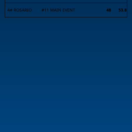
4# ROSARIO
#
11
MAIN EVENT
48
53.81