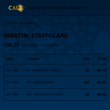
Ranking 2026
Calculadora de puntos
← Volver al ranking
MARTIN, STAFFOLANI
130,23
pts totales —
3
evento
s
SEDE
TORNEO
POS
PTOS
2# CBA
#
1
MONSTER STACK
32
49.17
2# CBA
#
11
MAIN EVENT
162
35.01
2# CBA
#
21
MINI MAIN EVENT
26
46.05