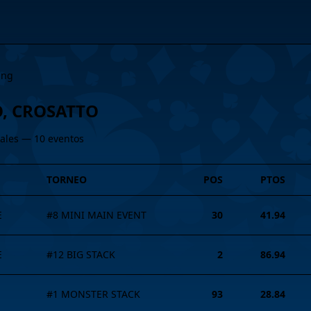
ing
, CROSATTO
tales —
10
evento
s
TORNEO
POS
PTOS
E
#
8
MINI MAIN EVENT
30
41.94
E
#
12
BIG STACK
2
86.94
#
1
MONSTER STACK
93
28.84