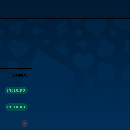
BONUS
INCLUIDO
INCLUIDO
-