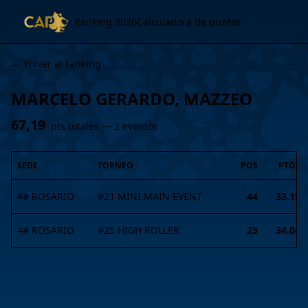
Ranking 2026
Calculadora de puntos
← Volver al ranking
MARCELO GERARDO, MAZZEO
67,19
pts totales —
2
evento
s
SEDE
TORNEO
POS
PTOS
4# ROSARIO
#
21
MINI MAIN EVENT
44
33.15
4# ROSARIO
#
25
HIGH ROLLER
25
34.04