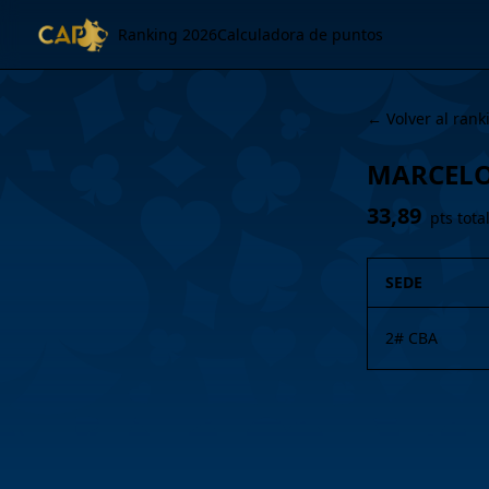
Ranking 2026
Calculadora de puntos
← Volver al rank
MARCELO
33,89
pts tot
SEDE
2# CBA