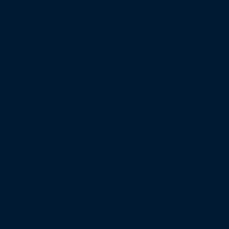
Consultar bases y condiciones e