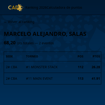
Ranking 2026
Calculadora de puntos
← Volver al ranking
MARCELO ALEJANDRO, SALAS
68,20
pts totales —
2
evento
s
SEDE
TORNEO
POS
PTOS
2# CBA
#
1
MONSTER STACK
112
26.28
2# CBA
#
11
MAIN EVENT
113
41.91