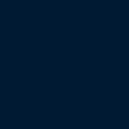
Consultar bases y condiciones e