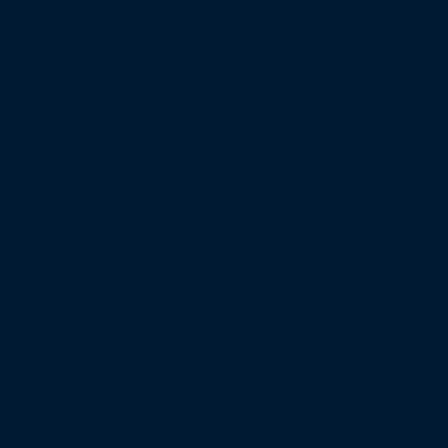
| casinobuenosairesonline.bet.ar