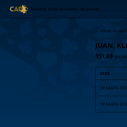
Ranking 2026
Calculadora de puntos
← Volver al rank
JUAN, KL
151,69
pts to
SEDE
3# SANTA RO
3# SANTA RO