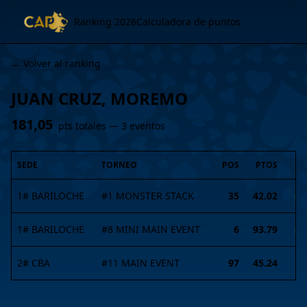
Ranking 2026
Calculadora de puntos
← Volver al ranking
JUAN CRUZ, MOREMO
181,05
pts totales —
3
evento
s
SEDE
TORNEO
POS
PTOS
1# BARILOCHE
#
1
MONSTER STACK
35
42.02
I
1# BARILOCHE
#
8
MINI MAIN EVENT
6
93.79
I
2# CBA
#
11
MAIN EVENT
97
45.24