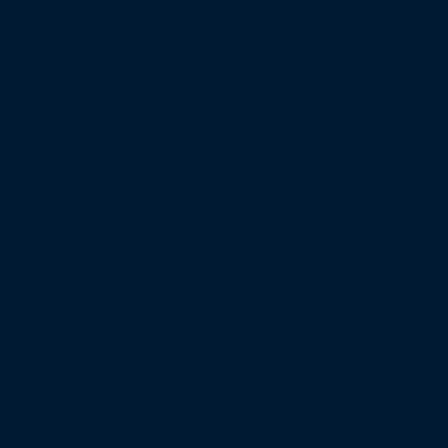
| casinobuenosairesonline.bet.ar