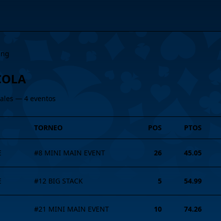
ing
COLA
tales —
4
evento
s
TORNEO
POS
PTOS
E
#
8
MINI MAIN EVENT
26
45.05
E
#
12
BIG STACK
5
54.99
#
21
MINI MAIN EVENT
10
74.26