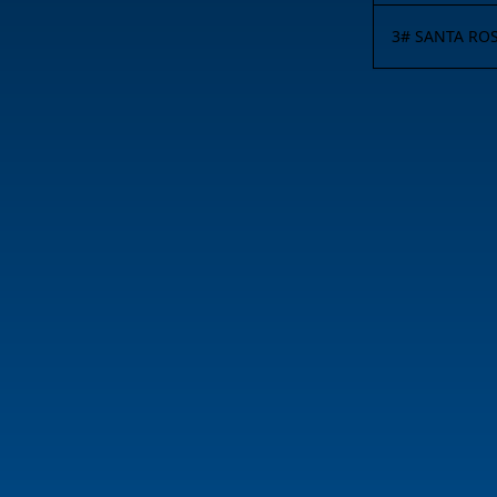
3# SANTA RO