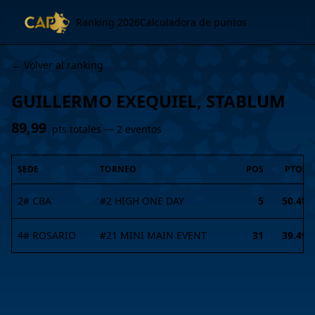
Ranking 2026
Calculadora de puntos
← Volver al ranking
GUILLERMO EXEQUIEL, STABLUM
89,99
pts totales —
2
evento
s
SEDE
TORNEO
POS
PTOS
2# CBA
#
2
HIGH ONE DAY
5
50.49
4# ROSARIO
#
21
MINI MAIN EVENT
31
39.49