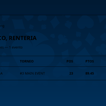
ing
CO, RENTERIA
ales —
1
evento
TORNEO
POS
PTOS
SA
#
3
MAIN EVENT
23
89.45