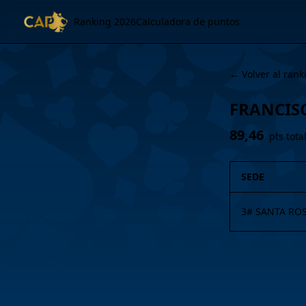
Ranking 2026
Calculadora de puntos
← Volver al rank
FRANCIS
89,46
pts tot
SEDE
3# SANTA RO