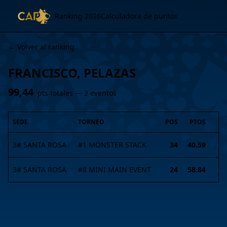
Ranking 2026
Calculadora de puntos
← Volver al ranking
FRANCISCO, PELAZAS
99,44
pts totales —
2
evento
s
SEDE
TORNEO
POS
PTOS
3# SANTA ROSA
#
1
MONSTER STACK
34
40.59
I
3# SANTA ROSA
#
8
MINI MAIN EVENT
24
58.84
I