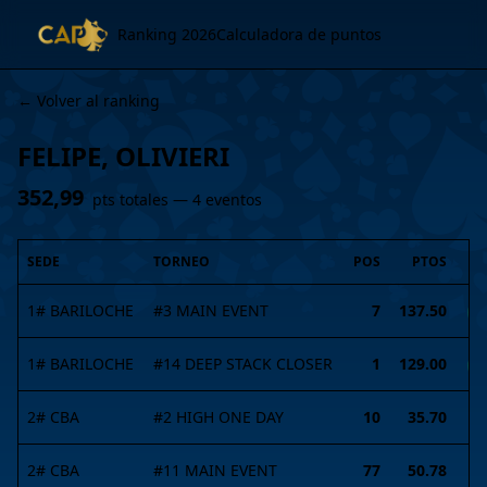
Ranking 2026
Calculadora de puntos
← Volver al ranking
FELIPE, OLIVIERI
352,99
pts totales —
4
evento
s
SEDE
TORNEO
POS
PTOS
1# BARILOCHE
#
3
MAIN EVENT
7
137.50
I
1# BARILOCHE
#
14
DEEP STACK CLOSER
1
129.00
I
2# CBA
#
2
HIGH ONE DAY
10
35.70
2# CBA
#
11
MAIN EVENT
77
50.78