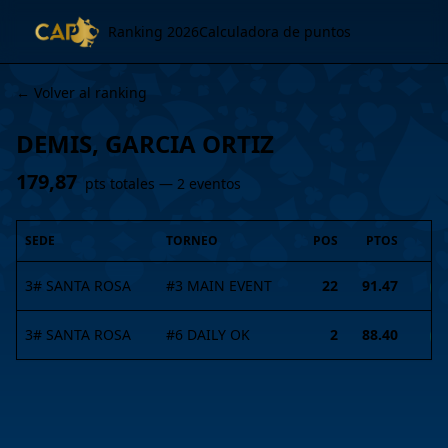
Ranking 2026
Calculadora de puntos
← Volver al ranking
DEMIS, GARCIA ORTIZ
179,87
pts totales —
2
evento
s
SEDE
TORNEO
POS
PTOS
3# SANTA ROSA
#
3
MAIN EVENT
22
91.47
I
3# SANTA ROSA
#
6
DAILY OK
2
88.40
I