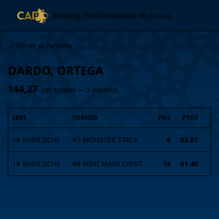
Ranking 2026
Calculadora de puntos
← Volver al ranking
DARDO, ORTEGA
144,27
pts totales —
2
evento
s
SEDE
TORNEO
POS
PTOS
1# BARILOCHE
#
1
MONSTER STACK
9
82.87
I
1# BARILOCHE
#
8
MINI MAIN EVENT
14
61.40
I