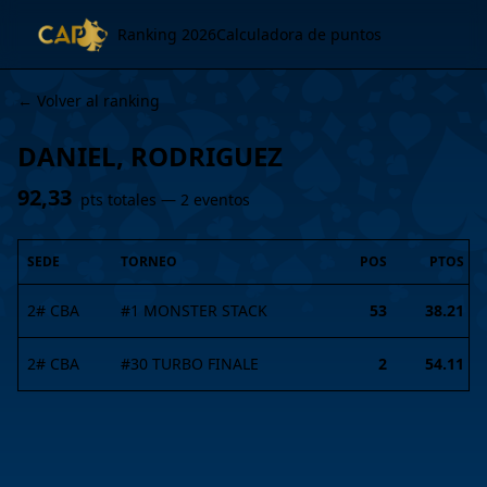
Ranking 2026
Calculadora de puntos
← Volver al ranking
DANIEL, RODRIGUEZ
92,33
pts totales —
2
evento
s
SEDE
TORNEO
POS
PTOS
2# CBA
#
1
MONSTER STACK
53
38.21
2# CBA
#
30
TURBO FINALE
2
54.11