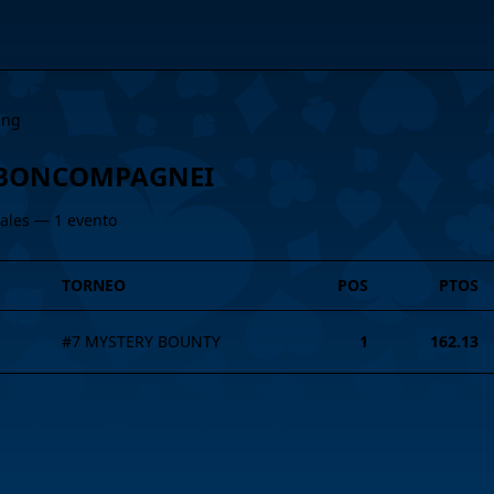
ing
 BONCOMPAGNEI
tales —
1
evento
TORNEO
POS
PTOS
#
7
MYSTERY BOUNTY
1
162.13