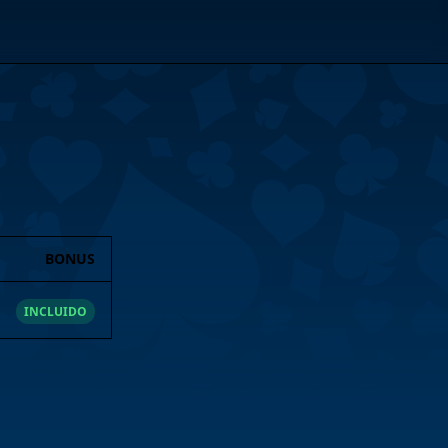
BONUS
INCLUIDO