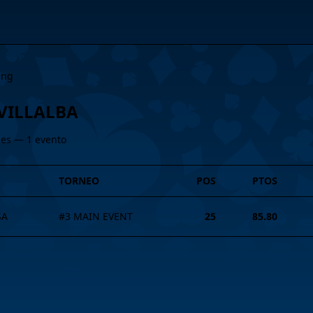
ing
VILLALBA
ales —
1
evento
TORNEO
POS
PTOS
SA
#
3
MAIN EVENT
25
85.80