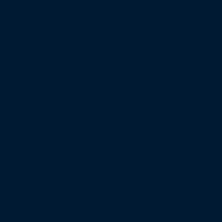
| casinobuenosairesonline.bet.ar