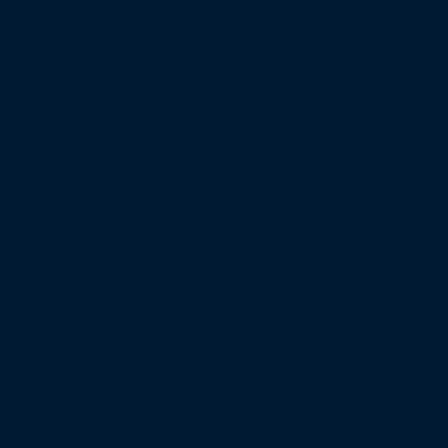
Consultar bases y condiciones e