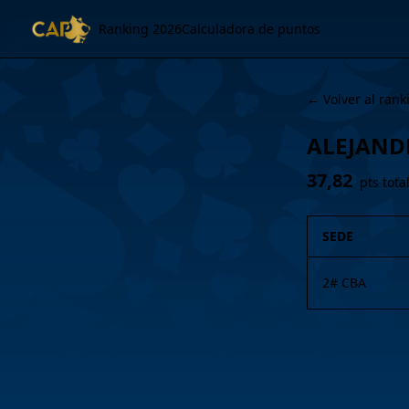
Ranking 2026
Calculadora de puntos
← Volver al rank
ALEJAND
37,82
pts tot
SEDE
2# CBA