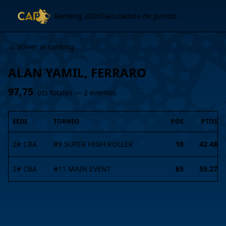
Ranking 2026
Calculadora de puntos
← Volver al ranking
ALAN YAMIL, FERRARO
97,75
pts totales —
2
evento
s
SEDE
TORNEO
POS
PTOS
2# CBA
#
9
SUPER HIGH ROLLER
10
42.48
2# CBA
#
11
MAIN EVENT
65
55.27